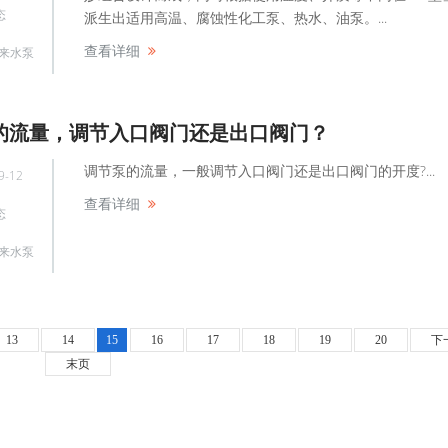
态
派生出适用高温、腐蚀性化工泵、热水、油泵。...
查看详细
来水泵
的流量，调节入口阀门还是出口阀门？
调节泵的流量，一般调节入口阀门还是出口阀门的开度?...
9-12
查看详细
态
来水泵
13
14
15
16
17
18
19
20
下
末页