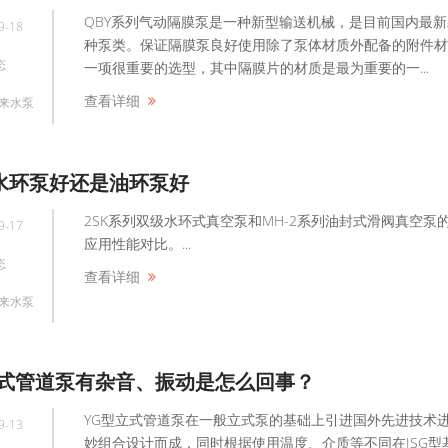
QBY系列气动隔膜泵是一种新型输送机械，是目前国内最
9-18
种泵类。保证隔膜泵良好使用除了泵体材质外配备的附件材
态
一项很重要的选型，其中隔膜片的材质是最为重要的一...
查看详细
来水泵
水环泵好还是油环泵好
2SK系列双级水环式真空泵和MH-2系列油封式滑阀真空泵
9-17
应用性能对比。...
态
查看详细
来水泵
立式管道泵有杂音、振动是怎么回事？
YG型立式管道泵在一般立式泵的基础上引进国外先进技术
9-13
妙组合设计而成，同时根据使用温度、介质等不同在ISG型