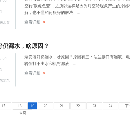
8-06
空转“谈虎色变”，之所以这样是因为对空转现象产生的原因
态
解，也不懂如何很好的解决。...
查看详细
来水泵
好仍漏水，啥原因？
泵安装好仍漏水，啥原因？原因有三：法兰接口有漏液、电
8-04
转但打不出水和机封漏液。...
态
查看详细
来水泵
17
18
19
20
21
22
23
24
下
末页