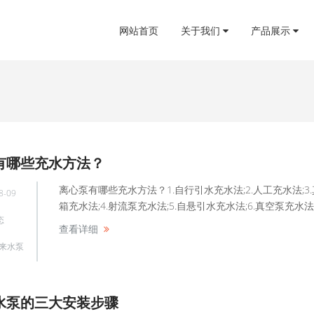
网站首页
关于我们
产品展示
有哪些充水方法？
离心泵有哪些充水方法？1.自行引水充水法;2.人工充水法;3
8-09
箱充水法;4.射流泵充水法;5.自悬引水充水法;6.真空泵充水法;7...
态
查看详细
来水泵
水泵的三大安装步骤