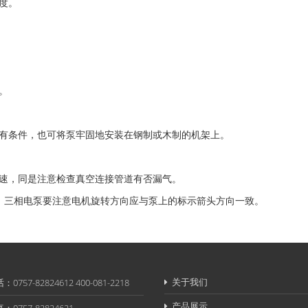
度。
。
有条件，也可将泵牢固地安装在钢制或木制的机架上。
速，同是注意检查真空连接管道有否漏气。
三相电泵要注意电机旋转方向应与泵上的标示箭头方向一致。
关于我们
：0757-82824612 400-081-2218
产品展示