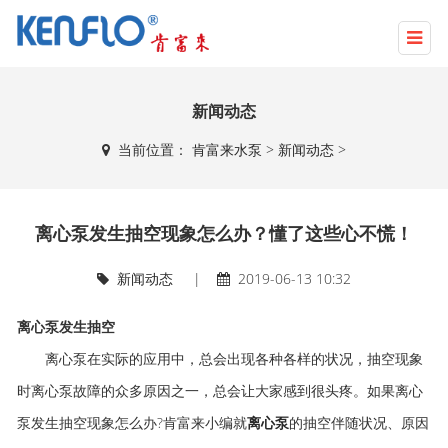
新闻动态
当前位置：
肯富来水泵
>
新闻动态
>
离心泵发生抽空现象怎么办？懂了这些心不慌！
新闻动态
|
2019-06-13 10:32
离心泵发生抽空
离心泵在实际的应用中，总会出现各种各样的状况，抽空现象
时离心泵故障的众多原因之一，总会让大家感到很头疼。如果离心
泵发生抽空现象怎么办?肯富来小编就
离心泵
的抽空伴随状况、原因