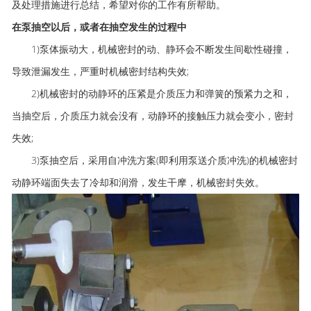
及处理措施进行总结，希望对你的工作有所帮助。
在泵抽空以后，或者在抽空发生的过程中
1)泵体振动大，机械密封的动、静环会不断发生间歇性碰撞，
导致泄漏发生，严重时机械密封结构失效;
2)机械密封的动静环的压紧是介质压力和弹簧的预紧力之和，
当抽空后，介质压力就会没有，动静环的接触压力就会变小，密封
失效;
3)泵抽空后，采用自冲洗方案(即利用泵送介质冲洗)的机械密封
动静环端面失去了冷却和润滑，发生干摩，机械密封失效。