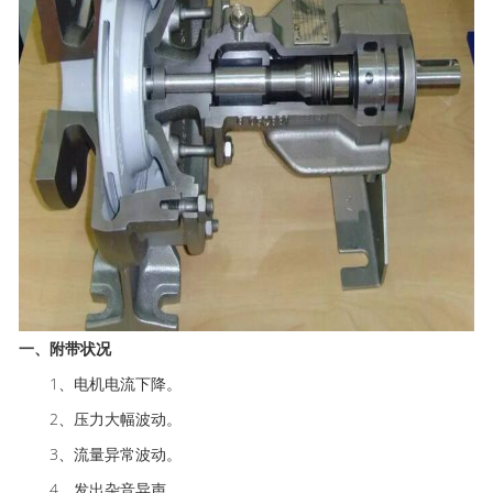
一、附带状况
1、电机电流下降。
2、压力大幅波动。
3、流量异常波动。
4、发出杂音异声。