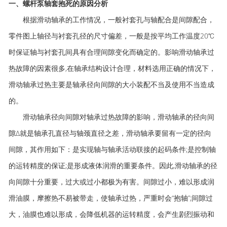
一、螺杆泵轴套抱死的原因分析
根据滑动轴承的工作情况，一般衬套孔与轴配合是间隙配合，
零件图上轴径与衬套孔径的尺寸偏差，一般是按平均工作温度20℃
时保证轴与衬套孔间具有合理间隙变化而确定的。影响滑动轴承过
热故障的因素很多,在轴承结构设计合理，材料选用正确的情况下，
滑动轴承过热主要是轴承径向间隙的大小装配不当及使用不当造成
的。
滑动轴承径向间隙对轴承过热故障的影响，滑动轴承的径向间
隙Δ就是轴承孔直径与轴颈直径之差，滑动轴承要留有一定的径向
间隙，其作用如下：是实现轴与轴承活动联接的起码条件;是控制轴
的运转精度的保证;是形成液体润滑的重要条件。因此,滑动轴承的径
向间隙十分重要，过大或过小都极为有害。间隙过小，难以形成润
滑油膜，摩擦热不易被带走，使轴承过热，严重时会“抱轴”;间隙过
大，油膜也难以形成，会降低机器的运转精度，会产生剧烈振动和