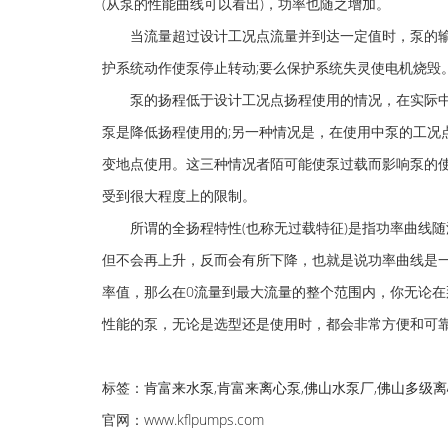
(从泵的性能曲线可以看出)，功率也随之增加。
当流量超过设计工况点流量并到达一定值时，泵的输
护系统动作使泵停止转动;要么保护系统失灵使电机烧毁
泵的扬程低于设计工况点扬程使用的情况，在实际中
泵是降低扬程使用的;另一种情况是，在使用中泵的工况
变地点使用。这三种情况者陌可能使泵过载而影响泵的使
受到很大程度上的限制。
所谓的全扬程特性(也称无过载特征)是指功率曲线随
但不会再上升，反而会有所下降，也就是说功率曲线是
率值，那么在0流量到最大流量的整个范围内，你无论
性能的泵，无论是选型还是使用时，都会非常方便和可
标签：
肯富来水泵,肯富来离心泵,佛山水泵厂,佛山多级
官网：
www.kflpumps.com