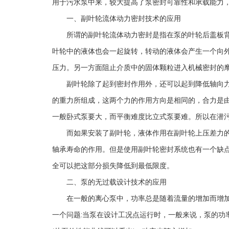
用于污水泵中来，较大提高了泵密封可靠性和承载能力
一、副叶轮流体动力密封技术的应用
所谓的副叶轮流体动力密封是指在泵的叶轮后盖板背
叶轮中的液体也会一起旋转，转动的液体会产生一个向
压力。另一方面阻止介质中的固体颗粒进入机械密封的
副叶轮除了起到密封作用外，还可以起到降低轴向力
的重力所组成，这两个力的作用方向是相同的，合力是
一般卧式泵要大，而平衡难度比立式泵要难。所以在潜
而如果安装了副叶轮，液体作用在副叶轮上压差力的
轴承寿命的作用。但是使用副叶轮密封系统也有一个缺
全可以把这部分损失降低到最低限度。
二、泵的无过载设计技术的应用
在一般的离心泵中，功率总是随着流量的增加而增加
一个问题:当泵在设计工况点运行时，一般来说，泵的功