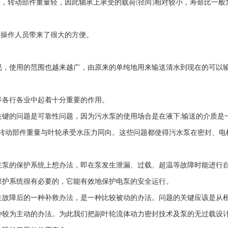
，转动部件重量轻，因此轴承上承受的载荷(径向)相对较小，寿命比一般
操作人员带来了很大的方便。
，使用的范围也越来越广，由原来的单纯地用来输送清水到现在的可以
各行各业中起着十分重要的作用。
的问题是可靠性问题，因为污水泵的使用场合是在液下;输送的介质是
，转动部件重量与叶轮承受水压力同向。这些问题都使得污水泵在密封、电
。
泵的保护系统上想办法，即在泵发生泄漏、过载、超温等故障时能进行
保护系统很有必要的，它能有效地保护电泵的安全运行。
故障后的一种补救办法，是一种比较被动的办法。问题的关键应该是从
种较为主动的办法。为此我们把副叶轮流体动力密封技术及泵的无过载设