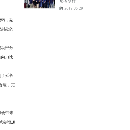
尼考察行
2019-06-29
旋转，副
密封处的
转动部分
轴向力比
到了延长
合理，完
用会带来
就会增加