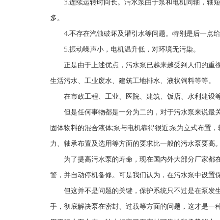
3.连续运转时间长。污水泵由于泵和电机同轴，轴短
多。
4.不存在汽蚀破坏及灌引水等问题。特别是后一点给
5.振动噪声小，电机温升低，对环境无污染。
正是由于上述优点，污水泵已越来越受到人们的重视
生活污水、工业废水、建筑工地排水、液状饲料等等。
在市政工程、工业、医院、建筑、饭店、水利建设等
但是任何事物都是一分为二的，对于污水泵来说最关键
固体物料的混合液体;泵与电机靠得很近;泵为立式布置
力、轴承布置及选用等方面的要求比一般的污水泵要高
为了提高污水泵的寿命，现在国内外大部分厂家都在
警，并自动停机备修。可是我们认为，在污水泵中设置
但这并不是问题的关键，保护系统只不过是在泵发生
手，彻底解决泵在密封、过载等方面的问题，这才是一