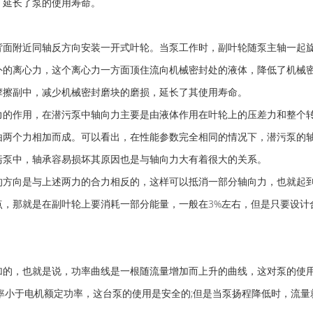
，延长了泵的使用寿命。
面附近同轴反方向安装一开式叶轮。当泵工作时，副叶轮随泵主轴一起
外的离心力，这个离心力一方面顶住流向机械密封处的液体，降低了机械
摩擦副中，减少机械密封磨块的磨损，延长了其使用寿命。
的作用，在潜污泵中轴向力主要是由液体作用在叶轮上的压差力和整个
由两个力相加而成。可以看出，在性能参数完全相同的情况下，潜污泵的
污泵中，轴承容易损坏其原因也是与轴向力大有着很大的关系。
方向是与上述两力的合力相反的，这样可以抵消一部分轴向力，也就起
点，那就是在副叶轮上要消耗一部分能量，一般在3%左右，但是只要设计
的，也就是说，功率曲线是一根随流量增加而上升的曲线，这对泵的使
率小于电机额定功率，这台泵的使用是安全的;但是当泵扬程降低时，流量