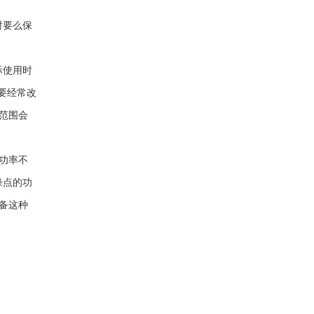
时要么保
际使用时
要经常改
范围会
功率不
峰点的功
备这种