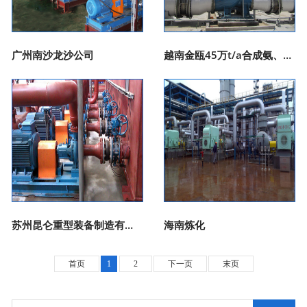
广州南沙龙沙公司
越南金瓯45万t/a合成氨、80万t/a尿素工程项目
苏州昆仑重型装备制造有限公司
海南炼化
首页
1
2
下一页
末页